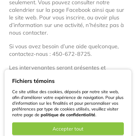
seulement. Vous pouvez consulter notre
calendrier sur la page Facebook ainsi que sur
le site web. Pour vous inscrire, ou avoir plus
d’information sur une activité, n’hésitez pas à
nous contacter.
Si vous avez besoin d’une aide quelconque,
contactez-nous : 450-672-8725.
Les intervenantes seront présentes et
répondront au téléphone entre 9h et 20h les
Fichiers témoins
mardi, mercredi et jeudi, ainsi que le vendredi
de 9h et 16h.
Ce site utilise des cookies, déposés par notre site web,
afin d’améliorer votre expérience de navigation. Pour plus
d’information sur les finalités et pour personnaliser vos
Merci de votre compréhension,
préférences par type de cookies utilisés, veuillez visiter
La direction
notre page de
politique de confidentialité
.
Accepter tout